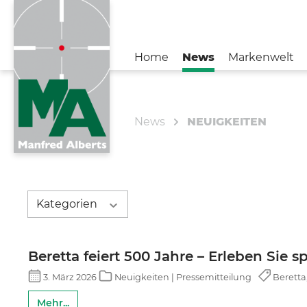
Home
News
Markenwelt
Zur Kategorie News
Zur Kategorie Unternehmen
News
NEUIGKEITEN
NEUIGKEITEN
BENELLI
#TeamMA
FIOCCHI
KONTAKT
SAKO
Kategorien
AIMPOINT
Beretta feiert 500 Jahre – Erleben Sie 
STOEGER
3. März 2026
Neuigkeiten | Pressemitteilung
Beretta
CHAPUIS ARMES
Mehr...