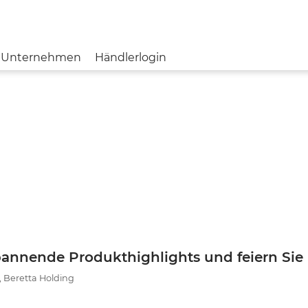
Unternehmen
Händlerlogin
BERETTA
MESSE & EVENTS
JOBS & KARRIERE
BLOG
AKTUELLE 
FRANCHI
IMPRESSUM
DATENSCHU
TIKKA
SVEMKO
spannende Produkthighlights und feiern Sie
STEINER
, Beretta Holding
NORMA