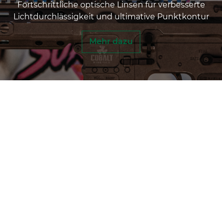
schrittliche optische Linsen für verbesserte
durchlässigkeit und ultimative Punktkontur
Mehr dazu