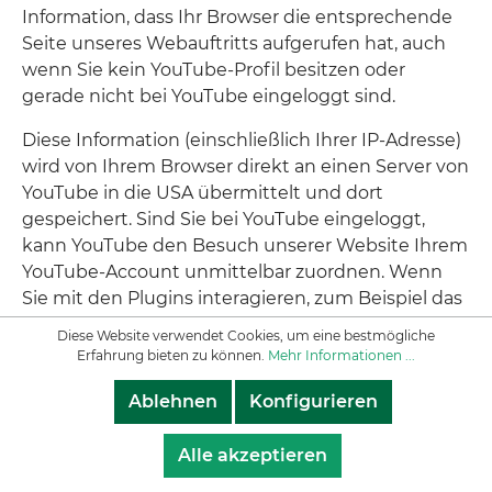
Information, dass Ihr Browser die entsprechende
Seite unseres Webauftritts aufgerufen hat, auch
wenn Sie kein YouTube-Profil besitzen oder
gerade nicht bei YouTube eingeloggt sind.
Diese Information (einschließlich Ihrer IP-Adresse)
wird von Ihrem Browser direkt an einen Server von
YouTube in die USA übermittelt und dort
gespeichert. Sind Sie bei YouTube eingeloggt,
kann YouTube den Besuch unserer Website Ihrem
YouTube-Account unmittelbar zuordnen. Wenn
Sie mit den Plugins interagieren, zum Beispiel das
„YouTube“-Button betätigen, wird diese
Diese Website verwendet Cookies, um eine bestmögliche
Information ebenfalls direkt an einen Server von
Erfahrung bieten zu können.
Mehr Informationen ...
YouTube übermittelt und dort gespeichert. Die
Ablehnen
Konfigurieren
Informationen werden außerdem auf Ihrem
YouTube-Account veröffentlicht und dort Ihren
Alle akzeptieren
Kontakten angezeigt.