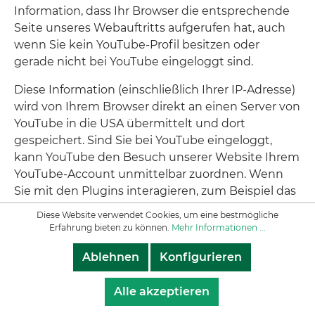
Information, dass Ihr Browser die entsprechende
Seite unseres Webauftritts aufgerufen hat, auch
wenn Sie kein YouTube-Profil besitzen oder
gerade nicht bei YouTube eingeloggt sind.
Diese Information (einschließlich Ihrer IP-Adresse)
wird von Ihrem Browser direkt an einen Server von
YouTube in die USA übermittelt und dort
gespeichert. Sind Sie bei YouTube eingeloggt,
kann YouTube den Besuch unserer Website Ihrem
YouTube-Account unmittelbar zuordnen. Wenn
Sie mit den Plugins interagieren, zum Beispiel das
„YouTube“-Button betätigen, wird diese
Diese Website verwendet Cookies, um eine bestmögliche
Information ebenfalls direkt an einen Server von
Erfahrung bieten zu können.
Mehr Informationen ...
YouTube übermittelt und dort gespeichert. Die
Ablehnen
Konfigurieren
Informationen werden außerdem auf Ihrem
YouTube-Account veröffentlicht und dort Ihren
Alle akzeptieren
Kontakten angezeigt.