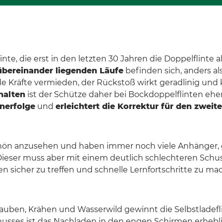
te, die erst in den letzten 30 Jahren die Doppelflinte a
übereinander liegenden Läufe
befinden sich, anders al
de Kräfte vermieden, der Rückstoß wirkt geradlinig und
halten
ist der Schütze daher bei Bockdoppelflinten eher
rnerfolge
und
erleichtert die Korrektur für den zweit
chön anzusehen und haben immer noch viele Anhänger, g
. Dieser muss aber mit einem deutlich schlechteren Sch
 sicher zu treffen und schnelle Lernfortschritte zu ma
 Tauben, Krähen und Wasserwild gewinnt die Selbstlad
ses ist das Nachladen in den engen Schirmen erheblich e