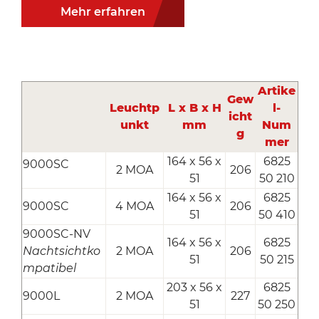
Mehr erfahren
Artike
Gew
Leuchtp
L x B x H
l-
icht
unkt
mm
Num
g
mer
164 x 56 x
6825
9000SC
2 MOA
206
51
50 210
164 x 56 x
6825
9000SC
4 MOA
206
51
50 410
9000SC-NV
164 x 56 x
6825
Nachtsichtko
2 MOA
206
51
50 215
mpatibel
203 x 56 x
6825
9000L
2 MOA
227
51
50 250