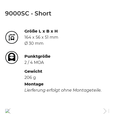
9000SC - Short
Größe L x B x H
164 x 56 x 51 mm
Ø 30 mm
Punktgröße
2 / 4 MOA
Gewicht
206 g
Montage
Lierferung erfolgt ohne Montageteile.