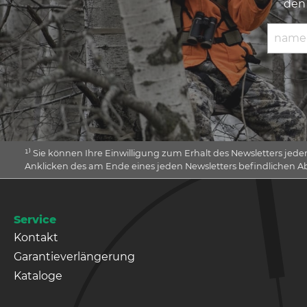
de
E-Mail 
¹⁾ Sie können Ihre Einwilligung zum Erhalt des Newsletters jede
Anklicken des am Ende eines jeden Newsletters befindlichen 
Service
Kontakt
Garantieverlängerung
Kataloge