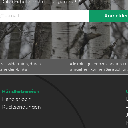
n
Datenschutzbestimmungen
zu ¹⁾ *
Adresse
Anmelde
rzeit widerrufen, durch
Alle mit * gekennzeichneten Feld
Abmelden-Links.
umgehen, können Sie auch u
Händlerbereich
Händlerlogin
Rücksendungen