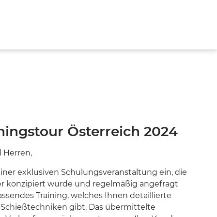
KATALOGE
NEWSLETTER
MEDIENWELT & PARTNER
TZ
ningstour Österreich 2024
 Herren,
 einer exklusiven Schulungsveranstaltung ein, die
ler konzipiert wurde und regelmäßig angefragt
assendes Training, welches Ihnen detaillierte
t Schießtechniken gibt. Das übermittelte