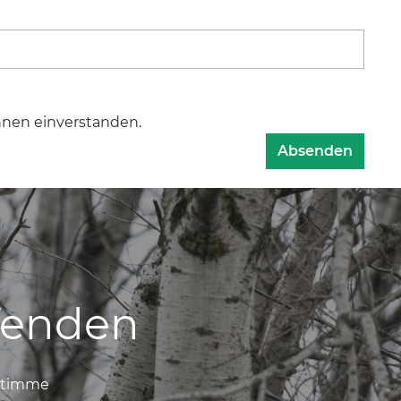
hnen einverstanden.
Absenden
fenden
 stimme