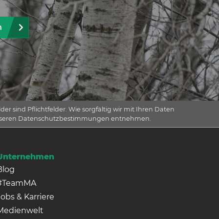
n
er sind Pflichtfelder. Wie sorgfältig wir mit Ihren Daten
nseren Datenschutzbestimmungen entnehmen.
Unternehmen
Blog
#TeamMA
Jobs & Karriere
Medienwelt