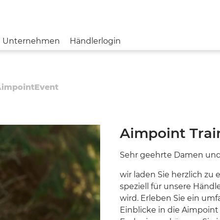
Unternehmen
Händlerlogin
impointEvent
BERETTA
MESSE & EVENTS
JOBS & KARRIERE
BLOG
AKTUELLE 
FRANCHI
IMPRESSUM
DATENSCHU
Aimpoint Trai
TIKKA
Sehr geehrte Damen und
SVEMKO
wir laden Sie herzlich zu
speziell für unsere Händ
STEINER
wird. Erleben Sie ein umf
NORMA
Einblicke in die Aimpoin