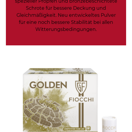
spezieller Propfen und bronzebeschichtete
Schrote für bessere Deckung und
Gleichmäßigkeit. Neu entwickeltes Pulver
für eine noch bessere Stabilität bei allen
Witterungsbedingungen.