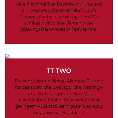
eine gleichmäßige Beschleunigung und
ein wecihes Schussverhalten. Auch
Parcoursschützen auf der ganzen Welt
schätzen seit vielen Jahren diese
leistungsstarke Wettkampfpatrone.
TT TWO
Die sehr leistungsfähige Allround-Patrone
für das sportliche und jagdliche Trainings-
und Wettkampfschießen. Mit
gleichbleibend hoher Geschwindigkeit,
geringem Rückstoß, sehr guter Deckung
und enormer Brechkraft.