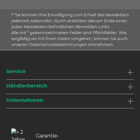
¹⁾ Sie können Ihre Einwilligung zum Erhalt des Newsletters
jederzeit widerrufen, durch Anklicken des am Ende eines
jeden Newsletters befindlichen Abmelden-Links.
Alle mit * gekennzeichneten Felder sind Pflichtfelder. Wie
sorgfältig wir mit Ihren Daten umgehen, können Sie auch
unseren Datenschutzbestimmungen entnehmen.
Service
Händlerbereich
Unternehmen
Garantie­