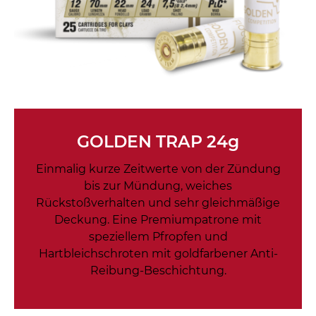
GOLDEN TRAP 24g
Einmalig kurze Zeitwerte von der Zündung
bis zur Mündung, weiches
Rückstoßverhalten und sehr gleichmäßige
Deckung. Eine Premiumpatrone mit
speziellem Pfropfen und
Hartbleichschroten mit goldfarbener Anti-
Reibung-Beschichtung.