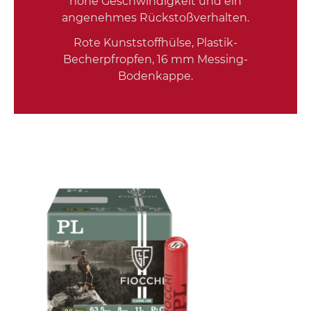
hohe Geschwindigkeit und ein
angenehmes Rückstoßverhalten.
Rote Kunststoffhülse, Plastik-
Becherpfropfen, 16 mm Messing-
Bodenkappe.