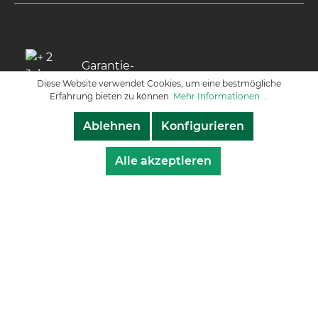
Garantie­
verlängerung
Diese Website verwendet Cookies, um eine bestmögliche
Erfahrung bieten zu können.
Mehr Informationen ...
Ablehnen
Konfigurieren
Folgen Sie uns
Alle akzeptieren
© 2021 Manfred Alberts GmbH