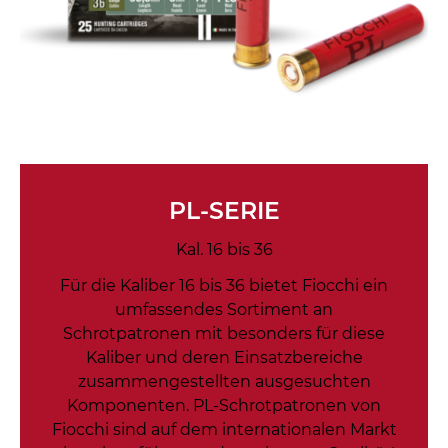
PL-SERIE
Kal. 16 bis 36
Für die Kaliber 16 bis 36 bietet Fiocchi ein
umfassendes Sortiment an
Schrotpatronen mit besonders für diese
Kaliber und deren Einsatzbereiche
zusammengestellten ausgesuchten
Komponenten. PL-Schrotpatronen von
Fiocchi sind auf dem internationalen Markt