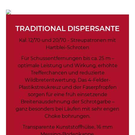
TRADITIONAL DISPERSANTE
Kal. 12/70 und 20/70 - Streupatronen mit
Hartblei-Schroten
Für Schussentfernungen bis ca. 25 m –
optimale Leistung und Wirkung, erhöhte
Trefferchancen und reduzierte
Wildbretentwertung. Das 4-Felder-
Plastikstreukreuz und der Faserpfropfen
sorgen für eine früh einsetzende
Breitenausdehnung der Schrotgarbe –
ganz besonders bei Läufen mit sehr engen
Choke bohrungen.
Transparente Kunststoffhülse, 16 mm
Messing-Bodenkappe.