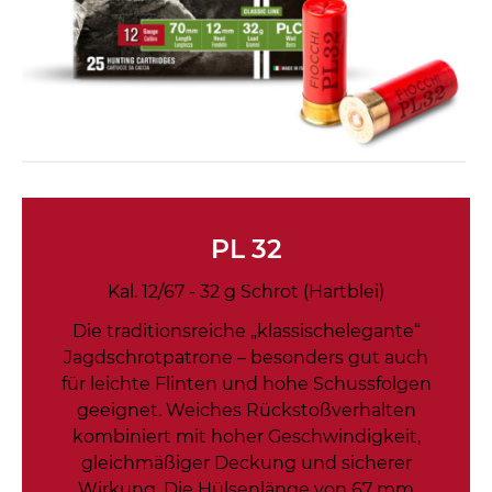
PL 32
Kal. 12/67 - 32 g Schrot (Hartblei)
Die traditionsreiche „klassischelegante“
Jagdschrotpatrone – besonders gut auch
für leichte Flinten und hohe Schussfolgen
geeignet. Weiches Rückstoßverhalten
kombiniert mit hoher Geschwindigkeit,
gleichmäßiger Deckung und sicherer
Wirkung. Die Hülsenlänge von 67 mm