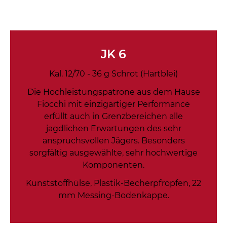
JK 6
Kal. 12/70 - 36 g Schrot (Hartblei)
Die Hochleistungspatrone aus dem Hause
Fiocchi mit einzigartiger Performance
erfüllt auch in Grenzbereichen alle
jagdlichen Erwartungen des sehr
anspruchsvollen Jägers. Besonders
sorgfältig ausgewählte, sehr hochwertige
Komponenten.
Kunststoffhülse, Plastik-Becherpfropfen, 22
mm Messing-Bodenkappe.