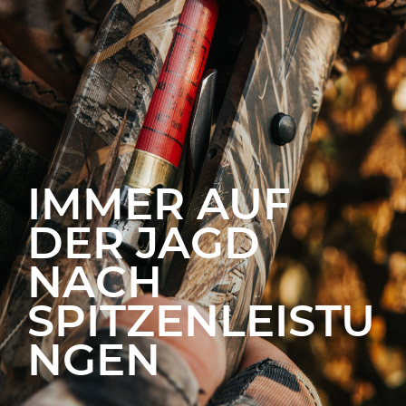
IMMER AUF
DER JAGD
NACH
SPITZENLEISTU
NGEN