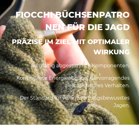
FIOCCHI BÜCHSENPATRO
NEN FÜR DIE JAGD
PRÄZISE IM ZIEL MIT OPTIMALER
WIRKUNG
Sorgfältig abgestimmte Komponenten.
Kontrollierte Energieabgabe. Hervorragendes
zielballistisches Verhalten.
Der Standard für verantwortungsbewusstes
Jagen.