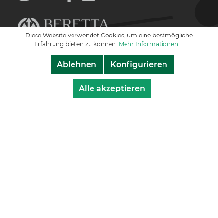
Diese Website verwendet Cookies, um eine bestmögliche
Erfahrung bieten zu können.
Mehr Informationen ...
Ablehnen
Konfigurieren
© 2021 Manfred Alberts GmbH
Alle akzeptieren
Impressum
Datenschutz
AGB
* Alle Preise exkl. gesetzl. Mehrwertsteuer zzgl.
Versandkosten
und ggf. Nachnahmegebühren,
wenn nicht anders angegeben.