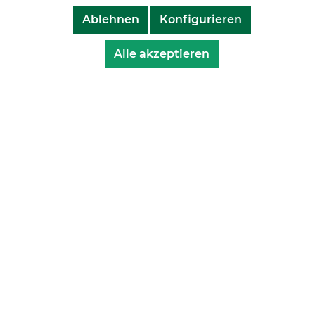
Ablehnen
Konfigurieren
Alle akzeptieren