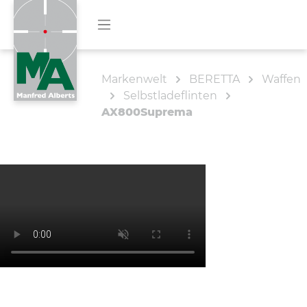
Markenwelt
BERETTA
Waffen
Selbstladeflinten
AX800Suprema