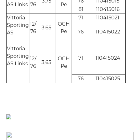
3,75
76
110415015
AS Links
76
Pe
81
110415016
Vittoria
71
110415021
12/
OCH
Sporting
3,65
76
Pe
76
110415022
AS
Vittoria
Sporting
71
110415024
12/
OCH
3,65
AS Links
76
Pe
76
110415025