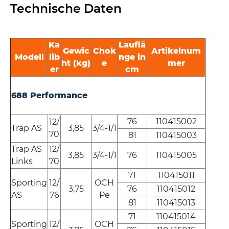
Technische Daten
Ka
Lauflä
Gewic
Chok
Artikelnum
Modell
lib
nge in
ht (kg)
e
mer
er
cm
688 Performance
76
110415002
12/
Trap AS
3,85
3/4-1/1
70
81
110415003
Trap AS
12/
3,85
3/4-1/1
76
110415005
Links
70
71
110415011
Sporting
12/
OCH
3,75
76
110415012
AS
76
Pe
81
110415013
71
110415014
Sporting
12/
OCH